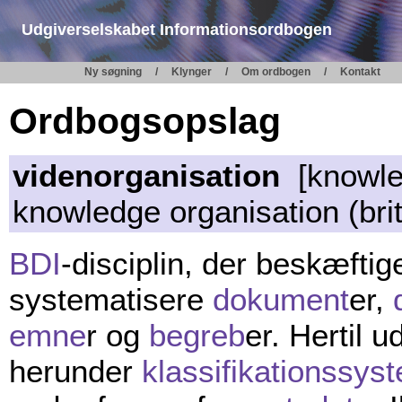
Udgiverselskabet Informationsordbogen
Ny søgning
Klynger
Om ordbogen
Kontakt
Ordbogsopslag
videnorganisation
[knowled
knowledge organisation (brit
BDI
-disciplin, der beskæfti
systematisere
dokument
er,
emne
r og
begreb
er. Hertil 
herunder
klassifikationssys