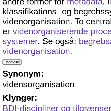
andre former for
metadata
. 
klassifikations- og begrebss
videnorganisation. To centra
er
videnorganiserende proc
systemer
. Se også:
begrebs
videnorganisation
.
Synonym:
vidensorganisation
Klynger:
BDI-discipliner og tilgrænse