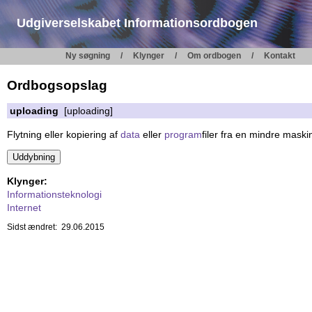
Udgiverselskabet Informationsordbogen
Ny søgning
Klynger
Om ordbogen
Kontakt
Ordbogsopslag
uploading
[uploading]
Flytning eller kopiering af
data
eller
program
filer fra en mindre maski
Klynger:
Informationsteknologi
Internet
Sidst ændret: 29.06.2015