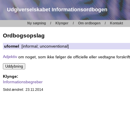
Udgiverselskabet Informationsordbogen
Ny søgning
Klynger
Om ordbogen
Kontakt
Ordbogsopslag
uformel
[informal; unconventional]
Adjektiv
om noget, som ikke følger de officielle eller vedtagne forskrif
Klynge:
Informationsbegreber
Sidst ændret: 23.11.2014