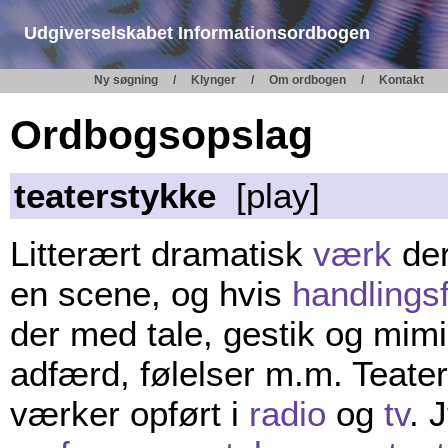
Udgiverselskabet Informationsordbogen
Ny søgning
Klynger
Om ordbogen
Kontakt
Ordbogsopslag
teaterstykke
[play]
Litterært dramatisk
værk
der
en scene, og hvis
handlings
der med tale, gestik og mimi
adfærd, følelser m.m. Teater
værker opført i
radio
og
tv
. 