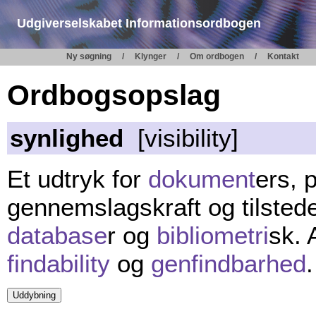
Udgiverselskabet Informationsordbogen
Ny søgning
Klynger
Om ordbogen
Kontakt
Ordbogsopslag
synlighed
[visibility]
Et udtryk for
dokument
ers, 
gennemslagskraft og tilsted
database
r og
bibliometri
sk.
findability
og
genfindbarhed
.