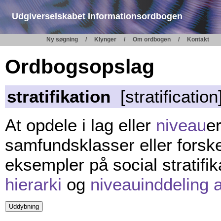
Udgiverselskabet Informationsordbogen
Ny søgning
Klynger
Om ordbogen
Kontakt
Ordbogsopslag
stratifikation
[stratification
At opdele i lag eller
niveau
e
samfundsklasser eller forske
eksempler på social stratifi
hierarki
og
niveauinddeling a