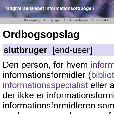
Udgiverselskabet Informationsordbogen
Ny søgning
Klynger
Om ordbogen
Kontakt
Ordbogsopslag
slutbruger
[end-user]
Den person, for hvem
infor
informationsformidler (
biblio
informationsspecialist
eller 
der ikke er informationsform
informationsformidleren som