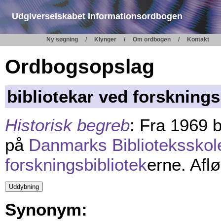
Udgiverselskabet Informationsordbogen
Ny søgning
Klynger
Om ordbogen
Kontakt
Ordbogsopslag
bibliotekar ved forsknings
Historisk begreb
: Fra 1969 
på
Danmarks Biblioteksskol
forskningsbibliotek
erne. Afl
Synonym: