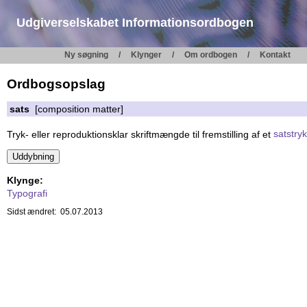
Udgiverselskabet Informationsordbogen
Ny søgning
Klynger
Om ordbogen
Kontakt
Ordbogsopslag
sats
[composition matter]
Tryk- eller reproduktionsklar skriftmængde til fremstilling af et
satstryk
Klynge:
Typografi
Sidst ændret: 05.07.2013