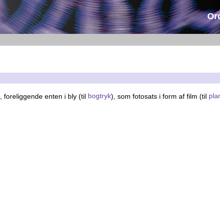
Or
, foreliggende enten i bly (til
bogtryk
), som fotosats i form af film (til
pla