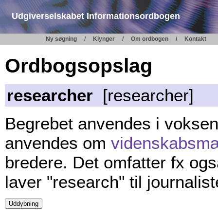
Udgiverselskabet Informationsordbogen
Ny søgning
Klynger
Om ordbogen
Kontakt
Ordbogsopslag
researcher
[researcher]
Begrebet anvendes i vokse
anvendes om
videnskabsm
bredere. Det omfatter fx ogs
laver "research" til journalist