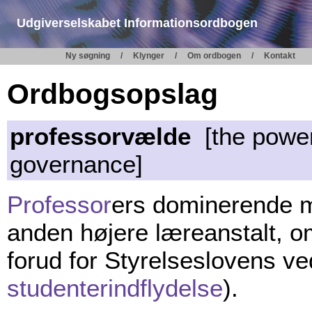
Udgiverselskabet Informationsordbogen
Ny søgning
Klynger
Om ordbogen
Kontakt
Ordbogsopslag
professorvælde
[the power 
governance]
Professor
ers dominerende 
anden højere læreanstalt, om
forud for Styrelseslovens ve
studenterindflydelse
).