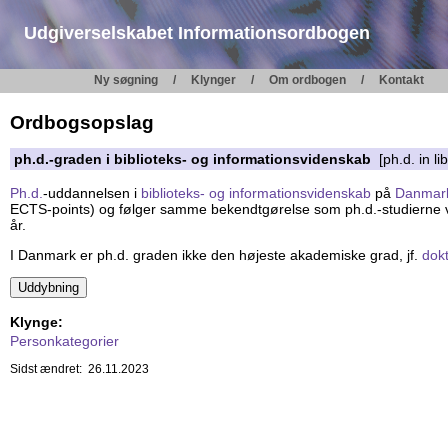
Udgiverselskabet Informationsordbogen
Ny søgning
Klynger
Om ordbogen
Kontakt
Ordbogsopslag
ph.d.-graden i biblioteks- og informationsvidenskab
[ph.d. in li
Ph.d.
-uddannelsen i
biblioteks- og informationsvidenskab
på
Danmark
ECTS-points) og følger samme bekendtgørelse som ph.d.-studierne ved
år.
I Danmark er ph.d. graden ikke den højeste akademiske grad, jf.
dokt
Klynge:
Personkategorier
Sidst ændret: 26.11.2023