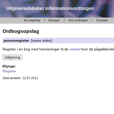
Udgiverselskabet Informationsordbogen
Ny søgning
Klynger
Om ordbogen
Kontakt
Ordbogsopslag
personregister
[name index]
Register i en bog med henvisninger til de
sidetal
hvor de pågældende p
Klynge:
Registre
Sidst ændret: 12.07.2012