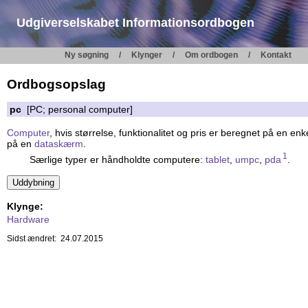
Udgiverselskabet Informationsordbogen
Ny søgning
Klynger
Om ordbogen
Kontakt
Ordbogsopslag
pc
[PC; personal computer]
Computer
, hvis størrelse, funktionalitet og pris er beregnet på en e
på en
dataskærm
.
1
Særlige typer er håndholdte computere:
tablet
,
umpc
,
pda
.
Klynge:
Hardware
Sidst ændret: 24.07.2015