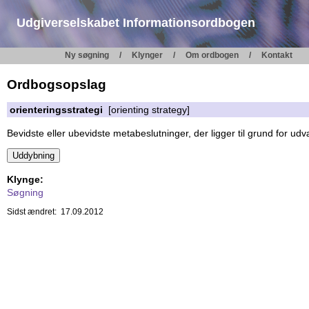
Udgiverselskabet Informationsordbogen
Ny søgning
Klynger
Om ordbogen
Kontakt
Ordbogsopslag
orienteringsstrategi
[orienting strategy]
Bevidste eller ubevidste metabeslutninger, der ligger til grund for ud
Klynge:
Søgning
Sidst ændret: 17.09.2012