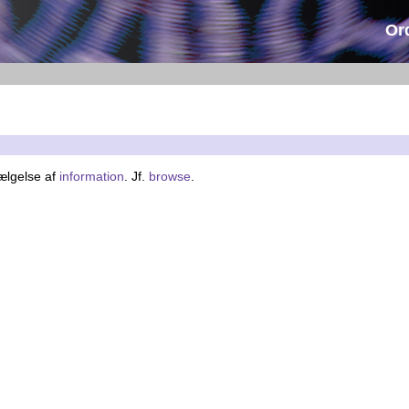
Or
vælgelse af
information
. Jf.
browse
.