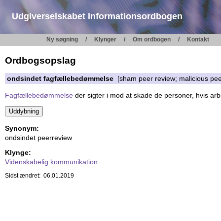
Udgiverselskabet Informationsordbogen
Ny søgning
Klynger
Om ordbogen
Kontakt
Ordbogsopslag
ondsindet fagfællebedømmelse
[sham peer review; malicious pee
Fagfællebedømmelse
der sigter i mod at skade de personer, hvis arb
Synonym:
ondsindet peerreview
Klynge:
Videnskabelig kommunikation
Sidst ændret: 06.01.2019