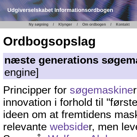
Udgiverselskabet Informationsordbogen
Ny søgning
Klynger
Om ordbogen
Kontakt
Ordbogsopslag
næste generations søgem
engine]
Principper for
søgemaskine
innovation i forhold til "før
ideen om at fremtidens maski
relevante
webside
r, men le