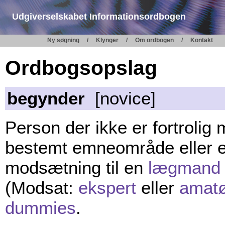
Udgiverselskabet Informationsordbogen
Ny søgning
Klynger
Om ordbogen
Kontakt
Ordbogsopslag
begynder
[novice]
Person der ikke er fortrolig 
bestemt emneområde eller en
modsætning til en
lægmand
(Modsat:
ekspert
eller
amat
dummies
.