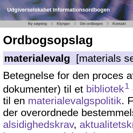
Udgiverselskabet Informationsordbogen
Ny søgning
Klynger
Om ordbogen
Kontakt
Ordbogsopslag
materialevalg
[materials se
Betegnelse for den proces 
1
dokumenter) til et
bibliotek
til en
materialevalgspolitik
. 
der overordnede bestemmel
alsidighedskrav
,
aktualitetsk