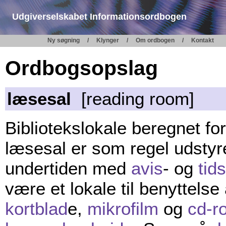
Udgiverselskabet Informationsordbogen
Ny søgning
Klynger
Om ordbogen
Kontakt
Ordbogsopslag
læsesal
[reading room]
Bibliotekslokale beregnet fo
læsesal er som regel udsty
undertiden med
avis
- og
tids
være et lokale til benyttelse
kortblad
e,
mikrofilm
og
cd-r