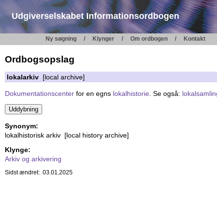
Udgiverselskabet Informationsordbogen
Ny søgning
Klynger
Om ordbogen
Kontakt
Ordbogsopslag
lokalarkiv
[local archive]
Dokumentationscenter
for en egns
lokalhistorie
. Se også:
lokalsamlin
Synonym:
lokalhistorisk arkiv [local history archive]
Klynge:
Arkiv og arkivering
Sidst ændret: 03.01.2025