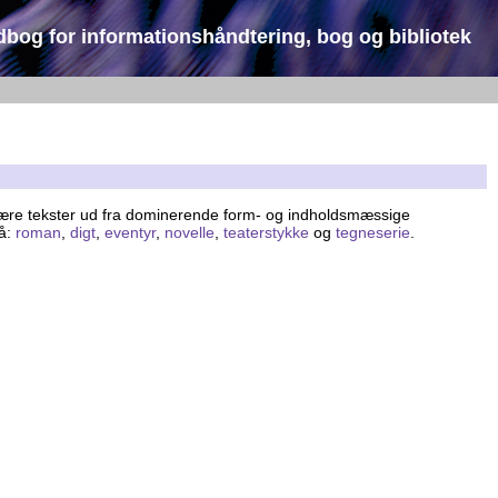
dbog for informationshåndtering, bog og bibliotek
erære tekster ud fra dominerende form- og indholdsmæssige
så:
roman
,
digt
,
eventyr
,
novelle
,
teaterstykke
og
tegneserie
.