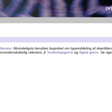
Or
itteratur
. Almindeligvis benyttes begrebet om typeinddeling af skønlitt
onsvidenskabelig relevans, jf.
forskningsgenre
og
digital genre
. Se og