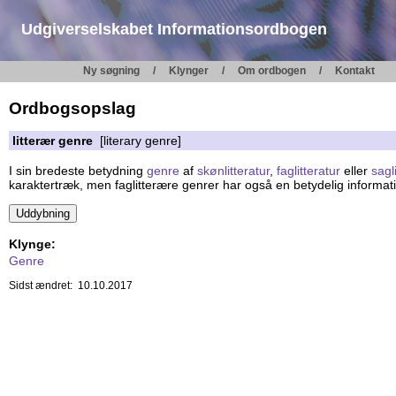
Udgiverselskabet Informationsordbogen
Ny søgning
Klynger
Om ordbogen
Kontakt
Ordbogsopslag
litterær genre
[literary genre]
I sin bredeste betydning
genre
af
skønlitteratur
,
faglitteratur
eller
sagl
karaktertræk, men faglitterære genrer har også en betydelig informati
Klynge:
Genre
Sidst ændret: 10.10.2017