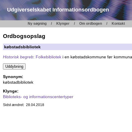
Udgiverselskabet Informationsordbogen
Ny søgning
Klynger
Om ordbogen
Kontakt
Ordbogsopslag
købstadsbibliotek
Historisk begreb
:
Folkebibliotek
i en købstadskommune før kommunal
Synonym:
købstadbibliotek
Klynge:
Biblioteks- og informationscentertyper
Sidst ændret: 28.04.2018