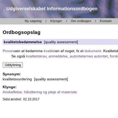
Udgiverselskabet Informationsordbogen
Ny søgning
Klynger
Om ordbogen
Kontakt
Ordbogsopslag
kvalitetsbedømmelse
[quality assessment]
Proces
sen at bedømme
kvalitet
en af noget, fx et
dokument
. Kvalitet
Se også
kvalitetskrav
,
anmeldelse
,
autoriteternes autoritet
,
fors
Synonym:
kvalitetsvurdering [quality assessment]
Klynge:
Anskaffelse, håndtering og pleje af materiale
Sidst ændret: 02.10.2017