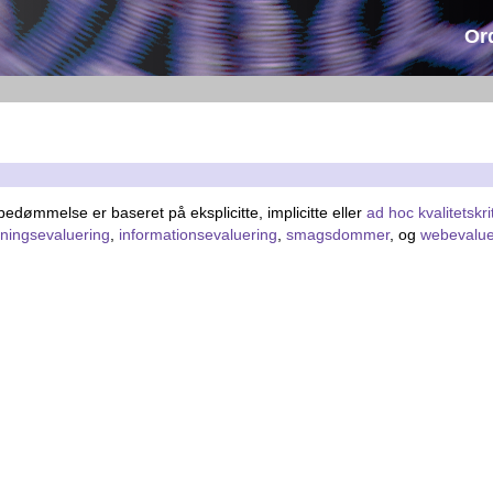
Or
sbedømmelse er baseret på eksplicitte, implicitte eller
ad hoc
kvalitetskri
kningsevaluering
,
informationsevaluering
,
smagsdommer
, og
webevalue