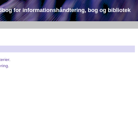
dbog for informationshåndtering, bog og bibliotek
terier
.
ring
.