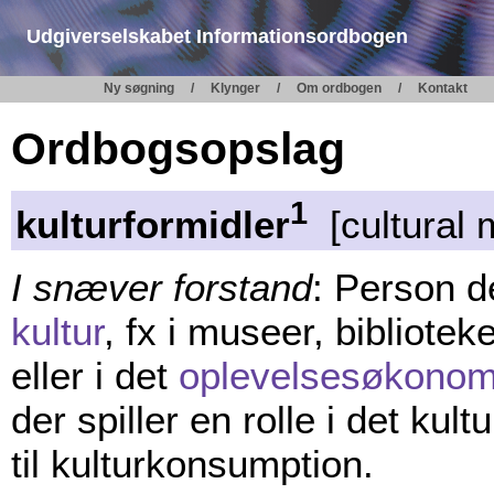
Udgiverselskabet Informationsordbogen
Ny søgning
Klynger
Om ordbogen
Kontakt
Ordbogsopslag
1
kulturformidler
[cultural 
I snæver forstand
: Person d
kultur
, fx i museer, bibliotek
eller i det
oplevelsesøkonom
der spiller en rolle i det kul
til kulturkonsumption.