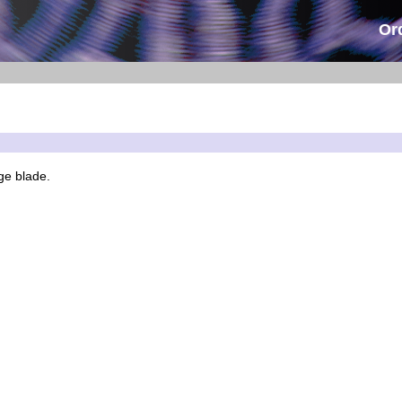
Or
ge blade.