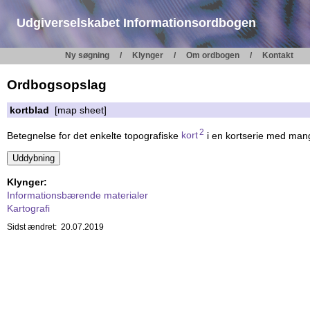
Udgiverselskabet Informationsordbogen
Ny søgning
Klynger
Om ordbogen
Kontakt
Ordbogsopslag
kortblad
[map sheet]
2
Betegnelse for det enkelte topografiske
kort
i en kortserie med man
Klynger:
Informationsbærende materialer
Kartografi
Sidst ændret: 20.07.2019