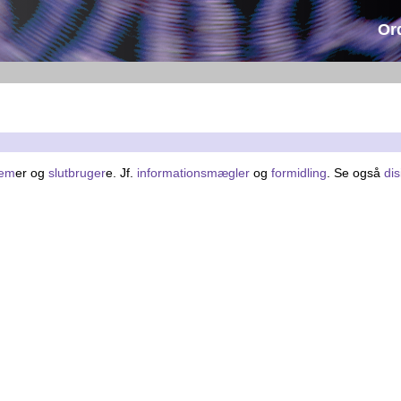
Or
tem
er og
slutbruger
e. Jf.
informationsmægler
og
formidling
. Se også
di