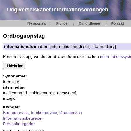
Udgiverselskabet Informationsordbogen
Ny søgning
Klynger
Om ordbogen
Kontakt
Ordbogsopslag
informationsformidler
[information mediator; intermediary]
Person hvis opgave det er at være formidler mellem
informationssys
Synonymer:
formidler
intermediær
mellemmand [middleman; go-between]
mægler
Klynger:
Brugerservice, forskerservice, lånerservice
Informationsbegreber
Personkategorier