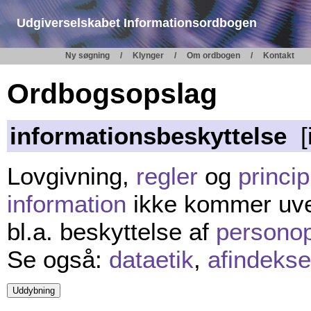
Udgiverselskabet Informationsordbogen
Ny søgning
Klynger
Om ordbogen
Kontakt
Ordbogsopslag
informationsbeskyttelse
[i
Lovgivning,
regler
og
princip
information
ikke kommer uv
bl.a. beskyttelse af
personop
Se også:
dataetik
,
afindekse