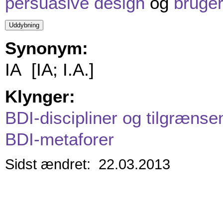
persuasive design
og
bruge
Synonym:
IA [IA; I.A.]
Klynger:
BDI-discipliner og tilgrænse
BDI-metaforer
Sidst ændret: 22.03.2013