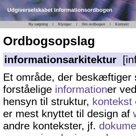
Udgiverselskabet Informationsordbogen
Ny søgning
Klynger
Om ordbogen
Kontakt
Ordbogsopslag
informationsarkitektur
[inf
Et område, der beskæftiger
forståelige
information
er ve
hensyn til struktur,
kontekst
er mest knyttet til design af
andre kontekster, jf.
dokumen