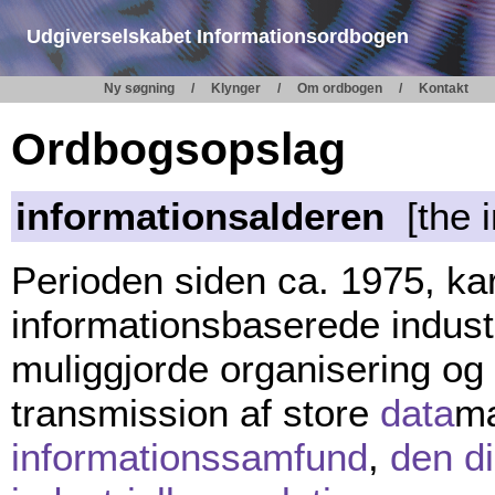
Udgiverselskabet Informationsordbogen
Ny søgning
Klynger
Om ordbogen
Kontakt
Ordbogsopslag
informationsalderen
[the i
Perioden siden ca. 1975, kar
informationsbaserede indust
muliggjorde organisering 
transmission af store
data
m
informationssamfund
,
den di