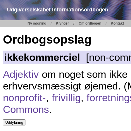
Udgiverselskabet Informationsordbogen
Ny søgning
Klynger
Om ordbogen
Kontakt
Ordbogsopslag
ikkekommerciel
[non-comm
Adjektiv
om noget som ikke dr
erhvervsmæssigt øjemed. (
nonprofit-
,
frivillig
,
forretnin
Commons
.