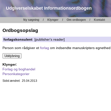
Udgiverselskabet Informationsordbogen
Ny søgning
Klynger
Om ordbogen
Kontakt
Ordbogsopslag
forlagskonsulent
[publisher's reader]
Person som rådgiver et
forlag
om indsendte manuskripters egnethed til
Klynger:
Forlag og boghandel
Personkategorier
Sidst ændret: 25.04.2013