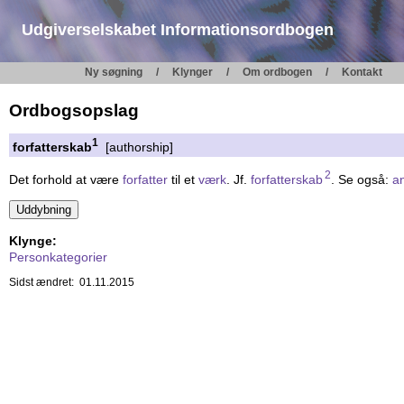
Udgiverselskabet Informationsordbogen
Ny søgning
Klynger
Om ordbogen
Kontakt
Ordbogsopslag
1
forfatterskab
[authorship]
2
Det forhold at være
forfatter
til et
værk
. Jf.
forfatterskab
. Se også:
a
Klynge:
Personkategorier
Sidst ændret: 01.11.2015