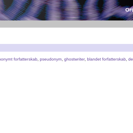
Or
nonymt forfatterskab
,
pseudonym
,
ghostwriter
,
blandet forfatterskab
,
de