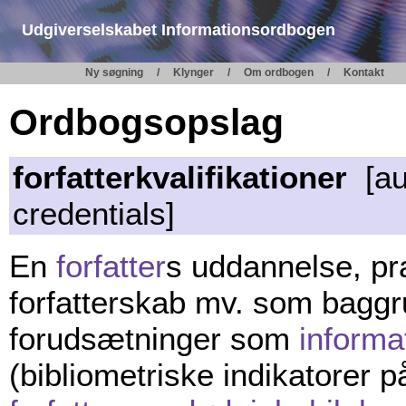
Udgiverselskabet Informationsordbogen
Ny søgning
Klynger
Om ordbogen
Kontakt
Ordbogsopslag
forfatterkvalifikationer
[aut
credentials]
En
forfatter
s uddannelse, pra
forfatterskab mv. som baggru
forudsætninger som
informa
(bibliometriske indikatorer p