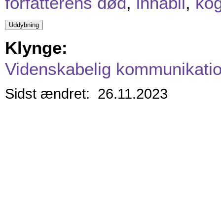
forfatterens død
,
inhabil
,
kog
Klynge:
Videnskabelig kommunikati
Sidst ændret: 26.11.2023