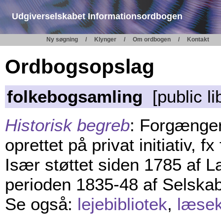
Udgiverselskabet Informationsordbogen
Ny søgning
Klynger
Om ordbogen
Kontakt
Ordbogsopslag
folkebogsamling
[public li
Historisk begreb
: Forgænger
oprettet på privat initiativ, f
Især støttet siden 1785 af 
perioden 1835-48 af Selskabe
Se også:
lejebibliotek
,
læse