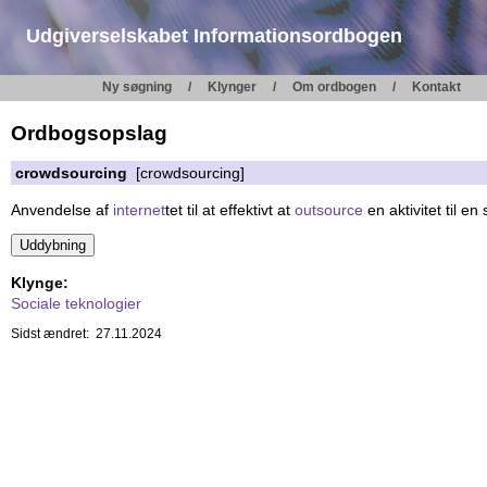
Udgiverselskabet Informationsordbogen
Ny søgning
Klynger
Om ordbogen
Kontakt
Ordbogsopslag
crowdsourcing
[crowdsourcing]
Anvendelse af
internet
tet til at effektivt at
outsource
en aktivitet til 
Klynge:
Sociale teknologier
Sidst ændret: 27.11.2024