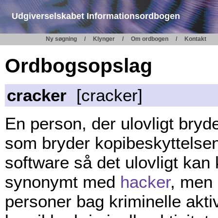
Udgiverselskabet Informationsordbogen
Ny søgning
Klynger
Om ordbogen
Kontakt
Ordbogsopslag
cracker
[cracker]
En person, der ulovligt bryd
som bryder kopibeskyttelsen
software så det ulovligt kan
synonymt med
hacker
, men
personer bag kriminelle akti