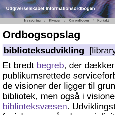
Udgiverselskabet Informationsordbogen
Ny søgning
Klynger
Om ordbogen
Kontakt
Ordbogsopslag
biblioteksudvikling
[librar
Et bredt
begreb
, der dækker
publikumsrettede serviceforb
de visioner der ligger til gru
bibliotek, men også i vision
biblioteksvæsen
. Udviklings