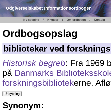
Udgiverselskabet Informationsordbogen
Ny søgning
Klynger
Om ordbogen
Kontakt
Ordbogsopslag
bibliotekar ved forsknings
Historisk begreb
: Fra 1969 
på
Danmarks Biblioteksskol
forskningsbibliotek
erne. Afl
Synonym: