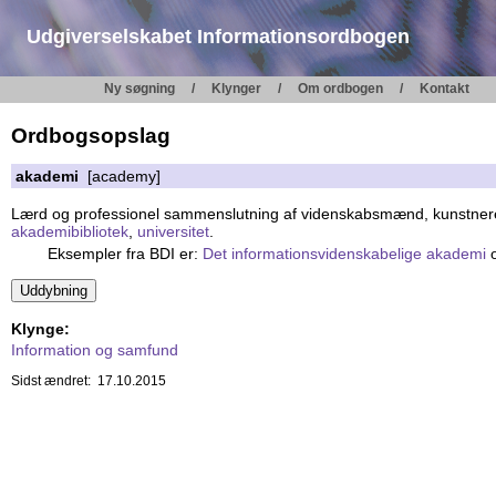
Udgiverselskabet Informationsordbogen
Ny søgning
Klynger
Om ordbogen
Kontakt
Ordbogsopslag
akademi
[academy]
Lærd og professionel sammenslutning af videnskabsmænd, kunstnere, fo
akademibibliotek
,
universitet
.
Eksempler fra BDI er:
Det informationsvidenskabelige akademi
Klynge:
Information og samfund
Sidst ændret: 17.10.2015