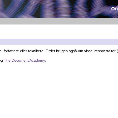
Or
rfattere eller teknikere. Ordet bruges også om visse læreanstalter (f
og
The Document Academy
.