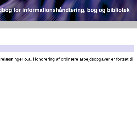
dbog for informationshåndtering, bog og bibliotek
forelæsninger o.a. Honorering af ordinære arbejdsopgaver er fortsat til