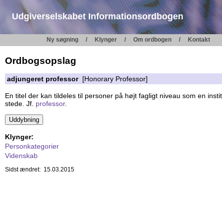
Udgiverselskabet Informationsordbogen
Ny søgning
Klynger
Om ordbogen
Kontakt
Ordbogsopslag
adjungeret professor
[Honorary Professor]
En titel der kan tildeles til personer på højt fagligt niveau som en in
stede. Jf.
professor
.
Klynger:
Personkategorier
Videnskab
Sidst ændret: 15.03.2015