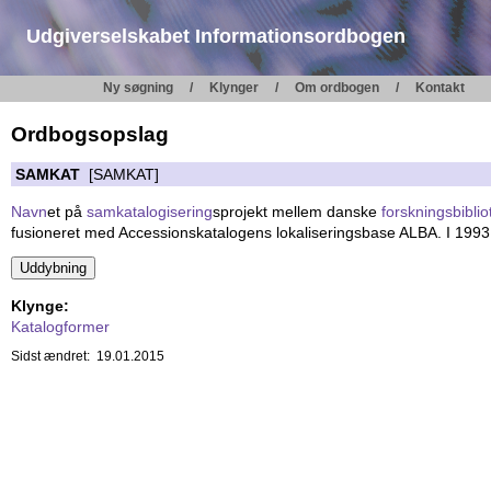
Udgiverselskabet Informationsordbogen
Ny søgning
Klynger
Om ordbogen
Kontakt
Ordbogsopslag
SAMKAT
[SAMKAT]
Navn
et på
samkatalogisering
sprojekt mellem danske
forskningsbiblio
fusioneret med Accessionskatalogens lokaliseringsbase ALBA. I 1993 i
Klynge:
Katalogformer
Sidst ændret: 19.01.2015