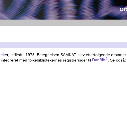
Or
tek
er, indledt i 1978. Betegnelsen SAMKAT blev efterfølgende erstatte
2
ntegreret med folkebibliotekernes registreringer til
DanBib
. Se også