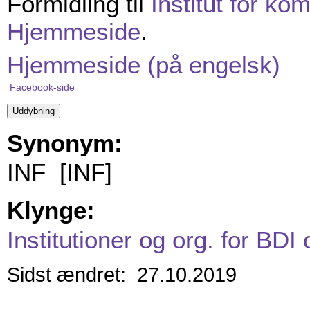
Formidling til
Institut for k
Hjemmeside
.
Hjemmeside (på engelsk)
Facebook-side
Synonym:
INF [INF]
Klynge:
Institutioner og org. for BDI
Sidst ændret: 27.10.2019