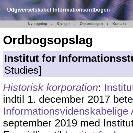
Udgiverselskabet Informationsordbogen
Ny søgning
Klynger
Om ordbogen
Kontakt
Ordbogsopslag
Institut for Informationsst
Studies]
Historisk korporation
:
Institu
indtil 1. december 2017 bet
Informationsvidenskabelige
september 2019 med Institut