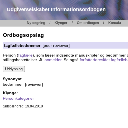
Udgiverselskabet Informationsordbogen
Ny søgning
Klynger
Om ordbogen
Kontakt
Ordbogsopslag
fagfællebedømmer
[peer reviewer]
Person (
fagfælle
), som læser indsendte manuskripter og bedømmer der
stillingsbesættelser. Jf.
anmelder
. Se også
forfatterforeslået fagfæl
Synonym:
bedømmer [reviewer]
Klynge:
Personkategorier
Sidst ændret: 19.04.2018