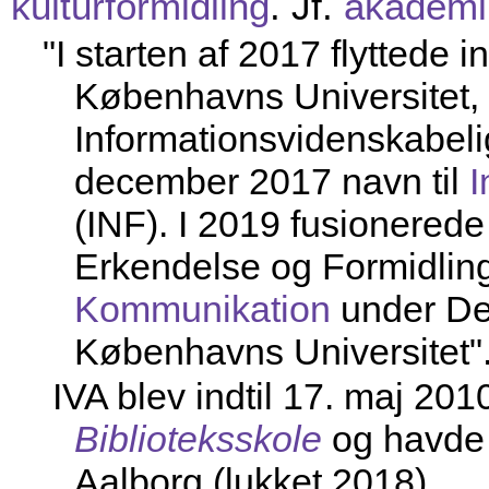
kulturformidling
. Jf.
akademi
"I starten af 2017 flyttede ins
Københavns Universitet
Informationsvidenskabeli
december 2017 navn til
I
(INF). I 2019 fusionerede
Erkendelse og Formidling
Kommunikation
under Det
Københavns Universitet".
IVA blev indtil 17. maj 20
Biblioteksskole
og havde 
Aalborg (lukket 2018).