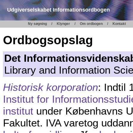
Udgiverselskabet Informationsordbogen
Ny søgning
Klynger
Om ordbogen
Kontakt
Ordbogsopslag
Det Informationsvidenska
Library and Information Sci
Historisk korporation
: Indti
Institut for Informationsstudi
institut
under Københavns Uni
Fakultet. IVA varetog uddan