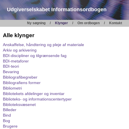
Udgiverselskabet Informationsordbogen
Ny søgning
Klynger
Om ordbogen
Kontakt
Alle klynger
Anskaffelse, håndtering og pleje af materiale
Arkiv og arkivering
BDI-discipliner og tilgrænsende fag
BDI-metaforer
BDI-teori
Bevaring
Bibliografibegreber
Bibliografiens former
Bibliometri
Bibliotekets afdelinger og inventar
Biblioteks- og informationscentertyper
Biblioteksvæsenet
Billeder
Bind
Bog
Brugere